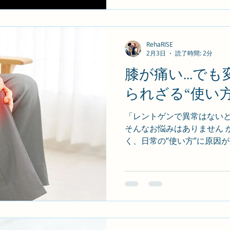
力・柔軟性・バランス感覚 
っついても 「元の体に戻っ
【実例】高校生男子:手首骨折
が握れない状態で来院。作
RehaRISE
2月3日
読了時間: 2分
ゼーションと巧緻性訓練で
授業に参加。 ✅ 骨が治って
膝が痛い...で
が怖い」「踏ん張れない感し
られざる“使い
素も、再発予防には重 要です。 
発予防”まで視野に バラ
「レントゲンで異常はない
防トレーニングを実施し、
そんなお悩みはありません か
復帰できる体づくりを支援し
く、日常の“使い方”に原因
る前より強く”...
歩 行・階段昇降・立ち座り
うことで、大幅な改善が期待
症でなくても痛みは出る! 
の可動域不足、足底アーチの崩
響を大きく受けます。 【実例
みあり。歩行指導と骨盤の可
2 回×3 ヶ月の施術後、階