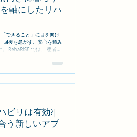
必要です。整骨院では見極め
標を軸にしたリハ
携を 取って正しい診断を優先
ことは?(RehaRISE の実践)
なく「できること」に目を向け
 回復を急がず、安心を積み
 RehaRISE では、 患者さ
します。 🌱 線維筋痛症リハ
すべて悪ではない • 体を動か
がら進む」が正解 👣 最幸目
続けたい」 • 「家族と普通に過
ずに生きたい」 その想いを、
RehaRISE です。 📌 一人
ハビリは有効?|
けます。 📩 線維筋痛症リ
合う新しいアプ
B
（作業療法士／RehaRISEゼ