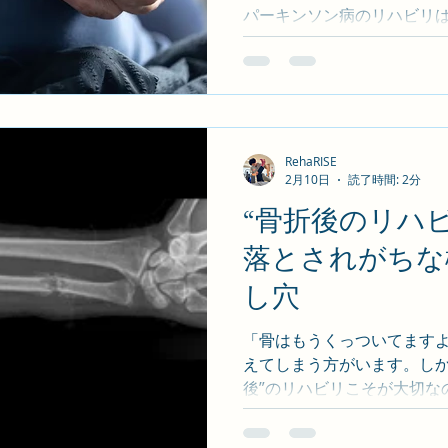
パーキンソン病のリハビリ
せん。 重要なのは“動きを引
す。 今回は月例会でも紹介
の 3 つの重要ポイントを解
動きが止まる理由 パーキンソ
減少により• 動作開始の遅れ 
が起こります。 筋力が弱いわ
RehaRISE
2月10日
読了時間: 2分
ムがうまく働かない状態です
ハビリ RehaRISE で
“骨折後のリハビ
く動く運動 2,リズム刺激
落とされがちな
く動く運動(BIG 運動) は
です。 PD 友の会で行った体
し穴
振り歩行 • リズム歩行 を実施しまし
「歩きやすくなった」 「体か
「骨はもうくっついてますよ
えてしまう方がいます。しか
後”のリハビリこそが大切
怠る と、かばい動作や慢性痛
折後の“機能低下”に気づいて