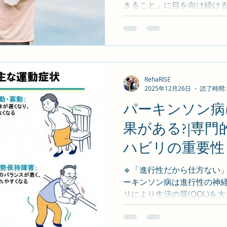
きること」に目を向け続けることて
最幸目標=その人らしい人生
えています。 🌱 パーキン
• 動作の自信回復 • 転倒予
加の継続 • 気持ちの前向きさの
にも作用するのがリハビリ て
含めた支援 • 動作の工夫・声
RehaRISE
2025年12月26日
読了時間:
境(家の中)の調整アドバイ
柔軟な対応 🎯「今できる最幸」を
パーキンソン病
一人で靴が履けた」 • 「昨
果がある?|専
れら一つ一つが 最幸目標への前
ン病と前向きに向き合うリハビリを
ハビリの重要性
【初回無料体験のこWEB予約
（作業療法士／RehaR
🔹「進行性だから仕方ない」
ーキンソン病は進行性の神経疾
リにより生活の質(QOL)を
可能です。RehaRISE で
リハビリ × 最幸目標 を軸