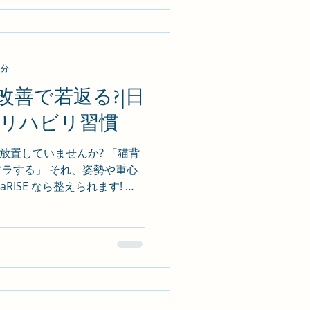
でよくみられる症状 • 動き出
歩行・方向転換が不安定 • 姿
倒への不安・外出機会の減少 👉
策が可能な症状 です。 💡
1分
病リハビリの特徴 • 姿勢・歩
価 • 一歩目を出しやすくする
改善で若返る?|日
ム・音楽を使った歩行トレーニング
すリハビリ習慣
・トイレ・着替え)の最適化 🎯
リ • 「一人で買い物に行きた
”放置していませんか? 「猫背
みたい」 • 「趣味を続けたい」
フラする」 それ、姿勢や重心
ISE なら整えられます! 😓
り・腰痛が慢性化 • 転倒リス
響が... ✨RehaRISE の姿
力・柔軟性・重心の徹底評価 •
ーニング • 歩き方の矯正×生
一例 • 「まっすぐ歩いて買
の動きが変われば、人生が前