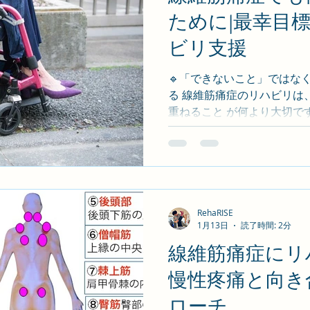
症状 これらは早急な精査が
ために|最幸目
が難しい場合、医師との連
ビリ支援
します。 ✅ リハビリでできる
筋緊張のバランス調整、
🔹「できないこと」では
る 線維筋痛症のリハビリは、
重ねること が何より大切です。
ま一人ひとりのペースを尊重
ビリで大切な考え方 • 痛み=
す=危険ではない • 「休みな
標は人それぞれ • 「仕事を
ごしたい」 • 「自分を責め
リハビリという形で支えるのが 
RehaRISE
1月13日
読了時間: 2分
で悩まないでください 線維筋痛症は、 理解されること・
寄り添われること も治療の一部です。 RehaRISE は、 あ
線維筋痛症にリ
なたの「最幸」を一緒に探し続
慢性疼痛と向き
ハビリのご相談はこちらから • 【初回無料体験のこWE
予約こちら】 執筆：石塚 直樹
ローチ