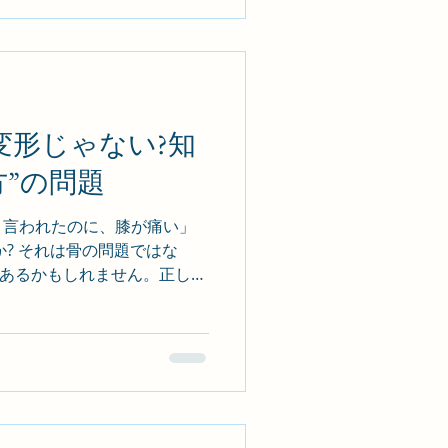
が大きく低下します。骨がく
た」わけではありません。
後、可動域制限が強くペン
 業療法士による関節モビライ
、復学 1 ヶ月後には問題なく
も“心が不安”なまま 「再骨折
も変形じゃない?知
゙がする」といった心理的要
方”の問題
✅ RehaRISE の介入は“再
ンス練習や荷重調整訓練、転倒予
と言われたのに、膝が痛い」
安心して社会・学校・ 仕事に
? それは骨の問題ではな
ます。 ✅ 最幸目標は“ケガす
があるかもしれません。正しい
動作に着目したリハビリを行
でき ます。 ✅ 変形性膝関節
関節のゆるみ、股関節や足関節
れ など、膝は他部位 の影
】60 代女性:膝の屈伸時に痛
動性改善、足底板 併用で週
段の昇降が楽になったと報告。