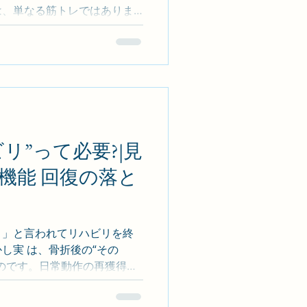
は、単なる筋トレではありま
き出す仕組み”を作ることで
したパーキンソン病リハビリ
説します。 パーキンソン病で
ン病では ドーパミン神経の
• 小刻み歩行• すくみ足など
けではなく 動きのプログラ
。 動きを引き出す 3 つのリ
は以下を重視しています。 1,大き
リ”って必要?|見
 3,姿勢・体幹安定 特に大き
機能 回復の落と
、パーキンソン病リハビリの基本
験 月例会では • 大股歩行 • 腕
た。 参加者からは
゙
」と言われてリハビリを終
し実 は、骨折後の“その
なのです。日常動作の再獲得を
につながるリスクも。 ✅ 骨
いますか? ギプス固定後は 筋