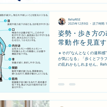
います。 🧠 パーキンソン病
しにくい(すくみ足) • 小刻み
勢が前かがみになる • 転
これらは リハビリで改善・対
RehaRISE
2025年12月9日
読了時間: 
RehaRISE のパーキンソン
行・バランス・動作を総合評
姿勢・歩き方の
運動プログラム • リズ
常動 作を見直
• 日常生活動作(立ち上がり
最幸目標から逆算するリハビ
🔹その“なんとなくの違和感
い」 • 「家族と外食を楽し
が気になる」「歩くとフラ
RehaRISE て
の乱れかもしれません。RehaR
放置するとどうなる? • 肩こ
クが上昇 • 呼吸・内臓機能にも影
勢・歩行改善リハビリ • 筋
正しい姿勢の“クセづけ”トレ
活動作の再構築 🎯最幸目標の
い物に行きたい」 • 「見た目年齢を若返らせたい」 • 「人
前で堂々と話したい」 👟体