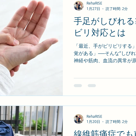
RehaRISE
✅ RehaRISE の評価方法とアプローチ
1月27日
読了時間: 2分
力、荷重バランス、動作分
手足がしびれる
価を実施。個 別に適した 運
常生活で気をつけたい動作トッ
ビリ対応とは
るときの膝前突 2.階段の
ゃがむときの足裏不均等荷重
「最近、手がピリピリす
しない生活” 最幸目標は「旅
覚がある」──そんな“しび
神経や筋肉、血流の異常が原
してしまうと日常生活にも大
回は、しびれの正体と、そ
につ いてお伝えします。 ✅ 
れとも... 手足のしびれは
塞、糖尿病性神経障害 など
【実例】40 代男性・デス
る坐骨神経痛で来院。下肢 
RehaRISE
リハビリによる腰部安定化と
1月20日
読了時間: 2分
軽快。 ✅ 医療機関で検査すへ
線維筋痛症でも
右差のあるしびれ・顔面や