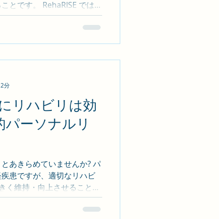
゙す。 RehaRISE では、
の目標 をリハビリの中心に据
ソン病リハビリがもたらす効果
防による安心感 • 外出・社会参
維持 👉身体だけでなく 心
゙す。 👪 ご本人・ご家族を
かけのポイント共有 • 生活環
 2分
ス • 日々の体調変動に合わせた
積み重ねる • 「今日は
にリハビリは効
日より歩く距離が伸びた」 そ
門的パーソナルリ
進 です。 📌 パーキンソ
、RehaRISE で。 •
こちら】 執筆：石塚 直樹
とあきらめていませんか? パ
患ですが、適切なリハビ
大きく維持・向上させることが
は、パーキンソン病 × パーソナル
にした専門的サポートを行って