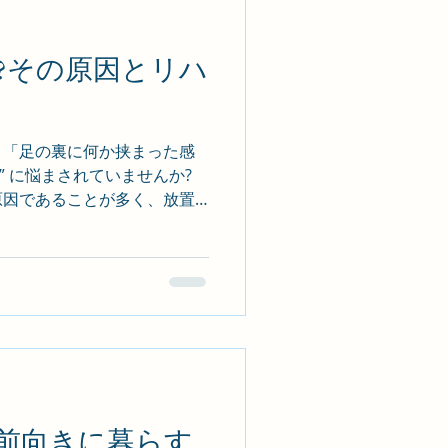
 関節可動域、筋
析をもとに、再現性のある評
?その原因とリハ
動療法 を導入します。 ✅ 日
プ 3 1.椅子から立ち上が
踏み込み時の内股動作 3.し
 ✅ 目指すは“もう痛みを気に
る」「足の裏に何か挟まった感
行でたく
れ” に悩まされていませんか?
因であることが多く、放置
 きな支障をきたします。今
れに対するリハビリの有効性
しびれの原因は神経?血流?そ
、 坐骨神経痛、頚椎症、脳梗
、幅広い原 因で起こります。
クワーク中心:腰椎ヘルニアによ
への放散痛としびれが強く、
股関節可動域改善で症状 が
゙き“危ないしびれ”とは ・左
前向きに暮らす
舌のしびれ・急激に悪化する