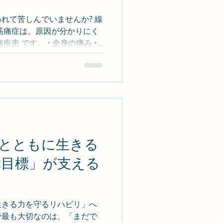
域の健康寿命を世界一にす
われて苦しんでいませんか? 線
筋痛症は、原因が分かりにく
患 です。 • 全身の痛み •
安・抑うつ 👉 こうした症状に
が注目されていま
リの関係 線維筋痛症では、 •
自律神経の乱れ • 身体活動量の
。 RehaRISE では、無理
ビリ を徹底します。 💡
ハビリ • 痛みを悪化させない運
゙ーションアプローチ • 生活動
とともに生きる
はできること」を積み重ねる支
幸目標」が支える
活」 • 「朝起きるのがつらく
こなしたい」 • 「外出への不安
痛症のリハビリ相談、受け付け
験
「生きる力を守るリハビリ」へ
゙最も大切なのは、「まだで