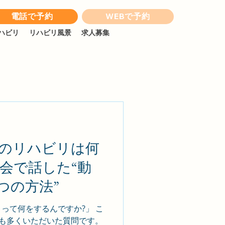
電話で予約
WEBで予約
ハビリ
リハビリ風景
求人募集
のリハビリは何
の会で話した“動
 つの方法”
リって何をするんですか?」 こ
も多くいただいた質問です。