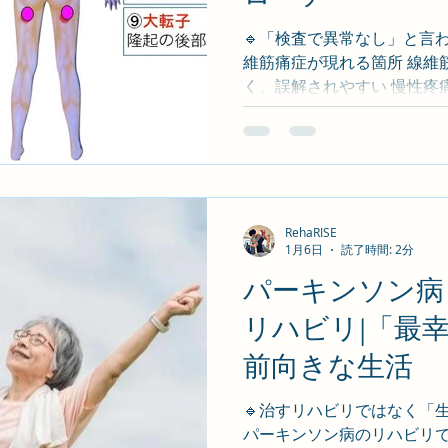
ネラルマネージャー） 「地
る」をビジョンに、予防
🔹「検査で異常なし」と言
維筋痛症が現れる箇所 線維
く、誤解されやすい 慢性疼痛疾
強い疲労感 • 睡眠障害 • 不
対し、 薬だけに頼らないリハビリ支援 
す。 🧠 線維筋痛症とリハビ
痛みの感じ方(中枢感作) • 
低下 が複雑に絡み合っています
に鍛えない・悪化させないリハ
RehaRISE
1月6日
読了時間: 2分
RehaRISE の線維筋痛症リ
動強度設定 • 呼吸・リラクセ
パーキンソン病
作の負担軽減指導 • 「今日
リハビリ|「最
援 🎯 最幸目標は「普通の生
ない」 • 「家事を少しずつ
前向きな生活
を減らしたい」 📩 線維筋
ています。 • 【初回無料体
🔹治すリハビリではなく
パーキンソン病のリハビリて