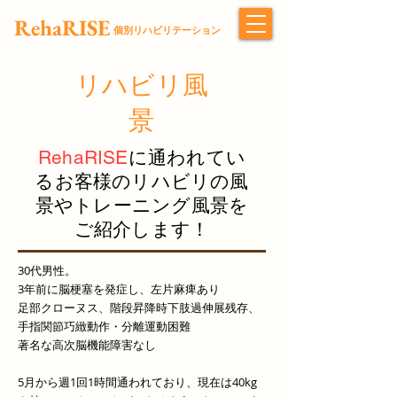
RehaRISE
​個別リハビリテーション
​リハビリ風
景
RehaRISE
に通われてい
るお客様のリハビリの風
景やトレーニング風景を
ご紹介します
！
30代男性。
​3年前に脳梗塞を発症し、左片麻痺あり
足部クローヌス、階段昇降時下肢過伸展残存、
手指関節巧緻動作・分離運動困難
著名な高次脳機能障害なし
5月から週1回1時間通われており、現在は4
0kg